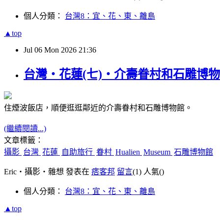
個人分類：
台灣8：宜、花、東、離島
▲top
Jul
06
Mon
2026
21:36
台灣‧花蓮(七)‧介壽眷村和石雕博物館(Huali
住煙波飯店，順便逛逛鄰近的介壽眷村和石雕博物館。
(繼續閱讀...)
文章標籤：
攝影
台灣
花蓮
自助旅行
眷村
Hualien
Museum
石雕博物館
Eric‧攝影‧雜想 發表在
痞客邦
留言
(1)
人氣(
)
個人分類：
台灣8：宜、花、東、離島
▲top