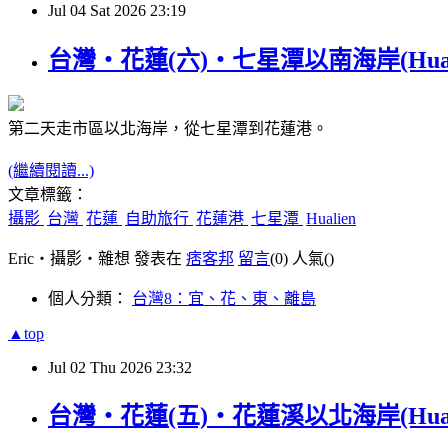
Jul
04
Sat
2026
23:19
台灣‧花蓮(六)‧七星潭以南海岸(Hualien 
第二天走市區以北海岸，從七星潭到花蓮港。
(繼續閱讀...)
文章標籤：
攝影
台灣
花蓮
自助旅行
花蓮港
七星潭
Hualien
Eric‧攝影‧雜想 發表在
痞客邦
留言
(0)
人氣(
)
個人分類：
台灣8：宜、花、東、離島
▲top
Jul
02
Thu
2026
23:32
台灣‧花蓮(五)‧花蓮溪以北海岸(Hualien 