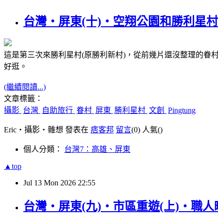
台灣‧屏東(十)‧空翔公園和勝利星村(Pin
這是第三次來勝利星村(原勝利新村)，從前幾片還沒整理的
好逛。
(繼續閱讀...)
文章標籤：
攝影
台灣
自助旅行
眷村
屏東
勝利星村
文創
Pingtung
Eric‧攝影‧雜想 發表在
痞客邦
留言
(0)
人氣(
)
個人分類：
台灣7：高雄、屏東
▲top
Jul
13
Mon
2026
22:55
台灣‧屏東(九)‧市區重遊(上)‧職人町及其