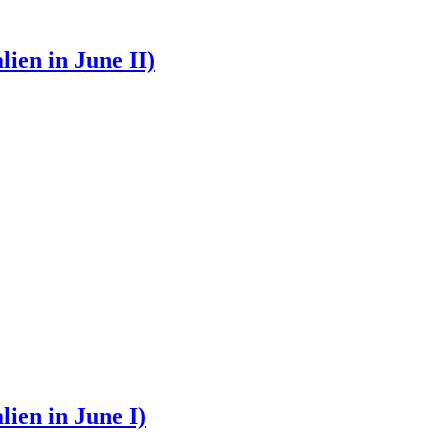
in June II)
in June I)