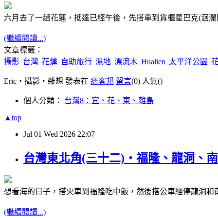
六月去了一趟花蓮，抵達已經午後，先搭車到貨櫃星巴克(洄瀾
(繼續閱讀...)
文章標籤：
攝影
台灣
花蓮
自助旅行
濕地
漂流木
Hualien
太平洋公園
Eric‧攝影‧雜想 發表在
痞客邦
留言
(0)
人氣(
)
個人分類：
台灣8：宜、花、東、離島
▲top
Jul
01
Wed
2026
22:07
台灣東北角(三十二)‧福隆、龍洞、南雅(Lon
想看海的日子，搭火車到福隆吃中飯，然後搭公車經停龍洞和
(繼續閱讀...)