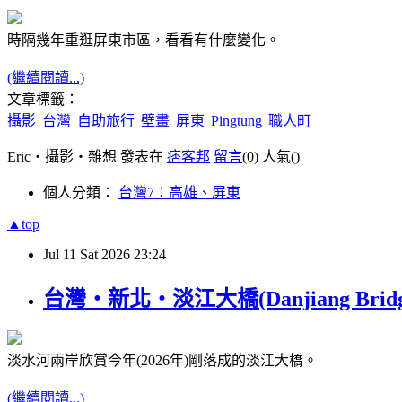
時隔幾年重逛屏東市區，看看有什麼變化。
(繼續閱讀...)
文章標籤：
攝影
台灣
自助旅行
壁畫
屏東
Pingtung
職人町
Eric‧攝影‧雜想 發表在
痞客邦
留言
(0)
人氣(
)
個人分類：
台灣7：高雄、屏東
▲top
Jul
11
Sat
2026
23:24
台灣‧新北‧淡江大橋(Danjiang Bridg
淡水河兩岸欣賞今年(2026年)剛落成的淡江大橋。
(繼續閱讀...)