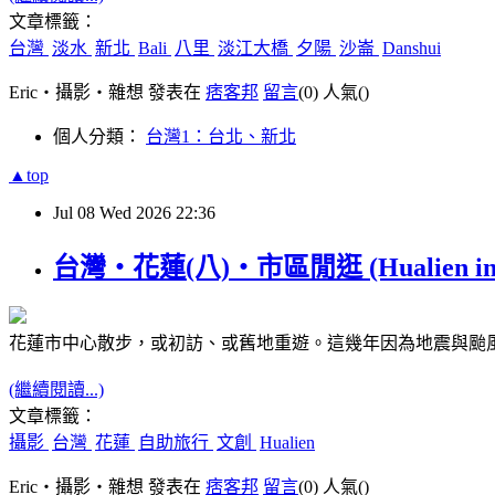
文章標籤：
台灣
淡水
新北
Bali
八里
淡江大橋
夕陽
沙崙
Danshui
Eric‧攝影‧雜想 發表在
痞客邦
留言
(0)
人氣(
)
個人分類：
台灣1：台北、新北
▲top
Jul
08
Wed
2026
22:36
台灣‧花蓮(八)‧市區閒逛 (Hualien in J
花蓮市中心散步，或初訪、或舊地重遊。這幾年因為地震與颱
(繼續閱讀...)
文章標籤：
攝影
台灣
花蓮
自助旅行
文創
Hualien
Eric‧攝影‧雜想 發表在
痞客邦
留言
(0)
人氣(
)