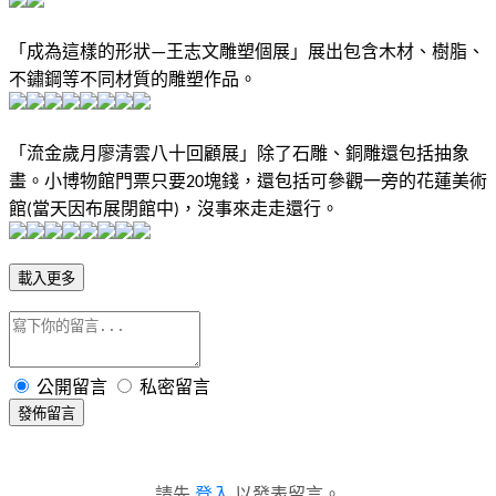
「成為這樣的形狀
王志文雕塑個展」展出包含木材、樹脂、
—
不鏽鋼等不同材質的雕塑作品。
「流金歲月廖清雲八十回顧展」除了石雕、銅雕還包括抽象
畫。小博物館門票只要
塊錢，還包括可參觀一旁的花蓮美術
20
館
當天因布展閉館中
，沒事來走走還行。
(
)
載入更多
公開留言
私密留言
發佈留言
請先
登入
以發表留言。