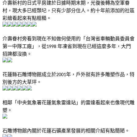
介壽新村的日式平房建於日據時期末期，光復後轉為空軍眷
村，現大多已經頹圮，只有少部分住人。約十年前添加的社區
彩繪看起來有點粗糙。
介壽眷村旁看到現在不知做何使用的「台灣省車輛動員委員會
第一中隊工廠」，從
年凍省到現在已經這麼多年，大門
1998
招牌都沒換。
花蓮縣石雕博物館成立於
年，戶外就有許多雕塑作品，特
2001
別後方的大草坪。
相鄰「中央氣象署花蓮氣象雷達站」的雷達看起來也像現代雕
塑。
石雕博物館內關於花蓮石礦產業發展的相關介紹有點簡陋。