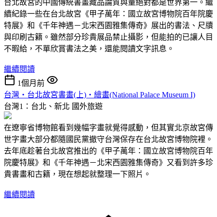
台北故宮的中國傳統書畫藏品論質與量絕對都是世界第一。繼
續紀錄一些在台北故宮《甲子萬年：國立故宮博物院百年院慶
特展》和《千年神遇－北宋西園雅集傳奇》展出的書法、尺牘
與印刷古籍。雖然部分珍貴展品禁止攝影，但能拍的已讓人目
不暇給，不單欣賞書法之美，還能閱讀文字訊息。
繼續閱讀
1個月前
台灣‧台北故宮書畫(上)‧繪畫(National Palace Museum I)
台灣1：台北、新北
國外旅遊
在遼寧省博物館看到幾幅字畫就覺得感動，但其實北京故宮傳
世字畫大部分都隨國民黨撤守台灣保存在台北故宮博物院裡。
去年底趁著台北故宮推出的《甲子萬年：國立故宮博物院百年
院慶特展》和《千年神遇－北宋西園雅集傳奇》又看到許多珍
貴書畫和古籍，現在想起就整理一下照片。
繼續閱讀