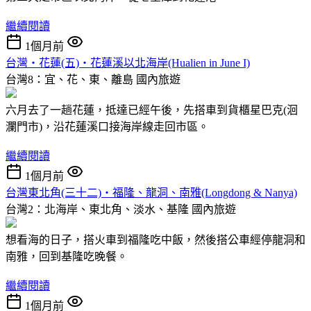
繼續閱讀
1個月前
台灣‧花蓮(五)‧花蓮溪以北海岸(Hualien in June I)
台灣8：宜、花、東、離島
國內旅遊
六月去了一趟花蓮，抵達已經午後，先搭車到貨櫃星巴克(洄
瀾門市)，沿花蓮溪口接海岸線走回市區。
繼續閱讀
1個月前
台灣東北角(三十二)‧福隆、龍洞、南雅(Longdong & Nanya)
台灣2：北海岸、東北角、淡水、基隆
國內旅遊
想看海的日子，搭火車到福隆吃中飯，然後搭公車經停龍洞和
南雅，回到基隆吃晚餐。
繼續閱讀
1個月前