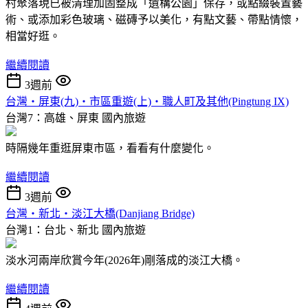
村聚落現已被清理加固整成「遺構公園」保存，或點綴裝置藝
術、或添加彩色玻璃、磁磚予以美化，有點文藝、帶點情懷，
相當好逛。
繼續閱讀
3週前
台灣‧屏東(九)‧市區重遊(上)‧職人町及其他(Pingtung IX)
台灣7：高雄、屏東
國內旅遊
時隔幾年重逛屏東市區，看看有什麼變化。
繼續閱讀
3週前
台灣‧新北‧淡江大橋(Danjiang Bridge)
台灣1：台北、新北
國內旅遊
淡水河兩岸欣賞今年(2026年)剛落成的淡江大橋。
繼續閱讀