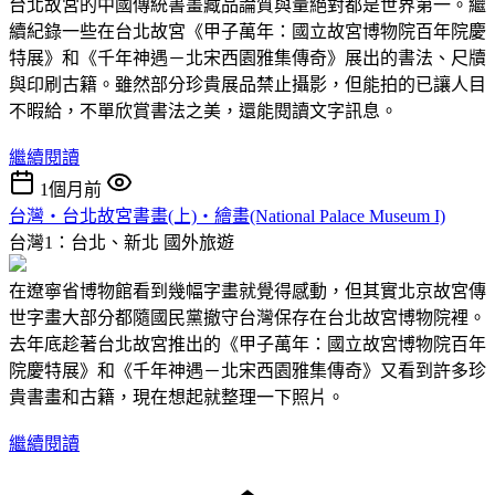
台北故宮的中國傳統書畫藏品論質與量絕對都是世界第一。繼
續紀錄一些在台北故宮《甲子萬年：國立故宮博物院百年院慶
特展》和《千年神遇－北宋西園雅集傳奇》展出的書法、尺牘
與印刷古籍。雖然部分珍貴展品禁止攝影，但能拍的已讓人目
不暇給，不單欣賞書法之美，還能閱讀文字訊息。
繼續閱讀
1個月前
台灣‧台北故宮書畫(上)‧繪畫(National Palace Museum I)
台灣1：台北、新北
國外旅遊
在遼寧省博物館看到幾幅字畫就覺得感動，但其實北京故宮傳
世字畫大部分都隨國民黨撤守台灣保存在台北故宮博物院裡。
去年底趁著台北故宮推出的《甲子萬年：國立故宮博物院百年
院慶特展》和《千年神遇－北宋西園雅集傳奇》又看到許多珍
貴書畫和古籍，現在想起就整理一下照片。
繼續閱讀