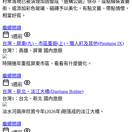
村聚落現已被清理加固整成「遺構公園」保存，或點綴裝置藝
術、或添加彩色玻璃、磁磚予以美化，有點文藝、帶點情懷，
相當好逛。
繼續閱讀
3週前
台灣‧屏東(九)‧市區重遊(上)‧職人町及其他(Pingtung IX)
台灣7：高雄、屏東
國內旅遊
時隔幾年重逛屏東市區，看看有什麼變化。
繼續閱讀
3週前
台灣‧新北‧淡江大橋(Danjiang Bridge)
台灣1：台北、新北
國內旅遊
淡水河兩岸欣賞今年(2026年)剛落成的淡江大橋。
繼續閱讀