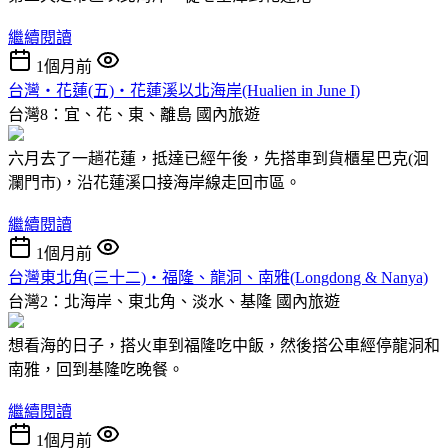
繼續閱讀
1個月前
台灣‧花蓮(五)‧花蓮溪以北海岸(Hualien in June I)
台灣8：宜、花、東、離島
國內旅遊
六月去了一趟花蓮，抵達已經午後，先搭車到貨櫃星巴克(洄
瀾門市)，沿花蓮溪口接海岸線走回市區。
繼續閱讀
1個月前
台灣東北角(三十二)‧福隆、龍洞、南雅(Longdong & Nanya)
台灣2：北海岸、東北角、淡水、基隆
國內旅遊
想看海的日子，搭火車到福隆吃中飯，然後搭公車經停龍洞和
南雅，回到基隆吃晚餐。
繼續閱讀
1個月前