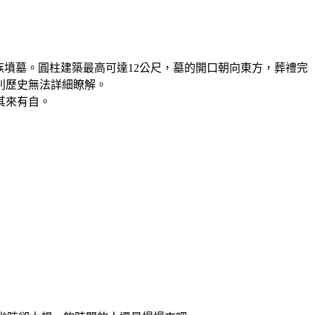
族墳墓。圓柱建築最高可達12公尺，墓的開口朝向東方，葬禮完
別歷史無法詳細瞭解。
其來有自。