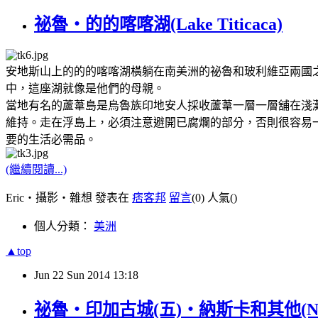
祕魯‧的的喀喀湖(Lake Titicaca)
安地斯山上的的的喀喀湖橫躺在南美洲的祕魯和玻利維亞兩國之
中，這座湖就像是他們的母親。
當地有名的蘆葦島是烏魯族印地安人採收蘆葦一層一層舖在淺
維持。走在浮島上，必須注意避開已腐爛的部分，否則很容易
要的生活必需品。
(繼續閱讀...)
Eric‧攝影‧雜想 發表在
痞客邦
留言
(0)
人氣(
)
個人分類：
美洲
▲top
Jun
22
Sun
2014
13:18
祕魯‧印加古城(五)‧納斯卡和其他(Naz