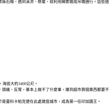
修築石階，遇到溪流、懸崖，就利用繩索做成吊橋通行。這些道
海拔大約3400公尺。
，頭痛、反胃，基本上做不了什麼事，連到超市買個東西都要不
於是曼科卡帕克便在此處建造城市，成為第一任印加國王。