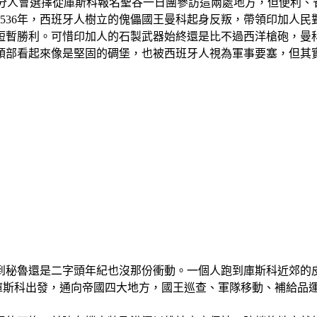
樣位在聖谷，大部分人會選擇從庫斯科報名聖谷一日團參訪這兩處地方，但
6年，西班牙人樹立的傀儡國王曼科起身反叛，帶領印加人民對抗這群
短暫勝利。可惜印加人的石製武器始終還是比不過西洋槍砲，曼
頭部看起來像是堅固的碉堡，也被西班牙人視為軍事要塞，但其
魯還是二字頭年紀也沒那份衝動。一個人跑到庫斯科近郊的皮薩克
都庫斯科出發，通向帝國四大地方，國王巡查、軍隊移動、補給品