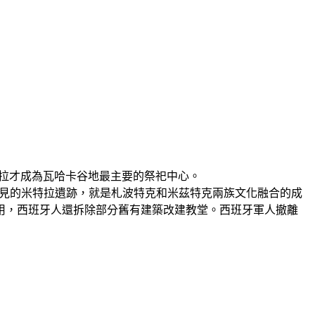
落後，米特拉才成為瓦哈卡谷地最主要的祭祀中心。
現在所見的米特拉遺跡，就是札波特克和米茲特克兩族文化融合的成
用，西班牙人還拆除部分舊有建築改建教堂。西班牙軍人撤離