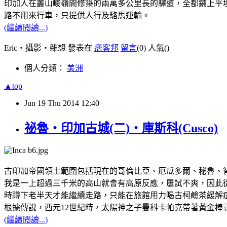
印加人在叢山峻嶺間修築的兩萬多公里長的驛道，全都鋪上平
路不用來行車，只提供人行及駱馬運輸。
(繼續閱讀...)
Eric‧攝影‧雜想 發表在
痞客邦
留言
(0)
人氣(
)
個人分類：
美洲
▲top
Jun
19
Thu
2014
12:40
祕魯‧印加古城(二)‧庫斯科(Cusco)
古印加帝國領土範圍包括現在的哥倫比亞、厄瓜多爾、秘魯、智利
我是一上超過三千米的高山就會有高原反應，屢試不爽，因此
時蹲下老半天才能繼續走路，只能在旅館用力喝古柯鹼茶緩解
根據傳說，西元12世紀時，太陽神之子曼科卡帕克帶著黃金
(繼續閱讀...)