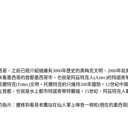
，之前已經介紹過擁有3000年歷史的奧梅克文明、2000年前
哥的首都墨西哥市，也就是阿茲特克人(Aztec)的特諾奇蒂特蘭城(
爾特克(Toltec)文明。托爾特克約只維持200年國勢。12世
立首都，也就是水上都市特諾奇蒂特蘭城。15世紀，阿茲特克人
的指示：遷移到看見老鷹站在仙人掌上啄食一條蛇(現在的墨西哥