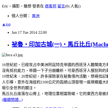
Eric‧攝影‧雜想 發表在
痞客邦
留言
(0)
人氣(
)
個人分類：
美洲
▲top
Jun
17
Tue
2014
22:00
祕魯‧印加古城(一)‧馬丘比丘(Machu P
16世紀初，已經攻占中美洲阿茲特克帝國的西班牙人聽聞南方有
沒有抵抗能力，帝國一下子分崩離析。可是西班牙人搜刮到的
19世紀末、20世紀初，許多探險家在秘魯境內活動，想尋找記
人引導，意外在海拔約2100公尺的孤絕山頂發現一座規模龐
吸引全世界的關注。
馬丘比丘座落在山脊上，地理位置相當險峻。它的東西方是被
(繼續閱讀...)