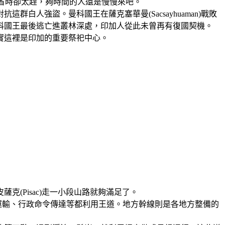
便利、省時卻太趕，夠時間的人還是慢慢來吧。
白人強盜。曼科國王在薩克塞華曼(Sacsayhuaman)戰敗
科國王最後逃亡進叢林深處，印加人從此未曾再有復國契機。
實這裡是印加的重要祭祀中心。
(Pisac)走一小段山路就夠滿足了。
運輸、行政命令傳達等都利用王道。地方幹線則是各地方整備的