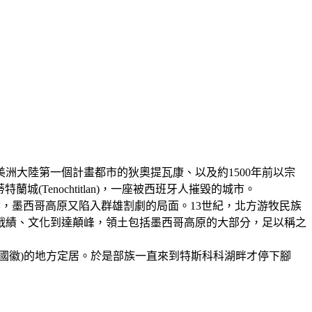
美洲大陸第一個計畫都市的狄奧提瓦康、以及約1500年前以宗
Tenochtitlan)，一座被西班牙人摧毀的城市。
紀中葉，墨西哥高原又陷入群雄割劇的局面。13世紀，北方游牧民族
戰績、文化到達顛峰，領土包括墨西哥高原的大部分，足以稱之
國徽)的地方定居。於是部族一直來到特斯科科湖畔才停下腳