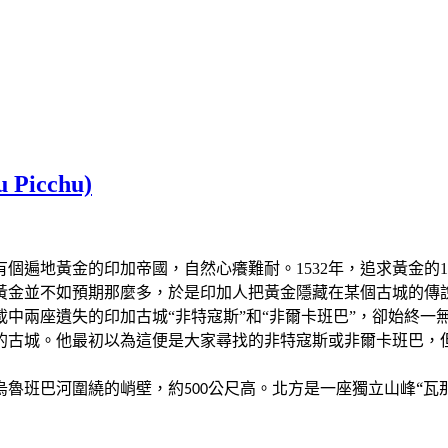
icchu)
個遍地黃金的印加帝國，自然心癢難耐。1532年，追求黃金的
黃金並不如預期那麼多，於是印加人把黃金隱藏在某個古城的傳
載中兩座遺失的印加古城“非特寇斯”和“非爾卡班巴”，卻始終一無
大的古城。他最初以為這便是大家尋找的非特寇斯或非爾卡班巴
烏魯班巴河圍繞的峭壁，約
公尺高。北方是一座獨立山峰“瓦
500