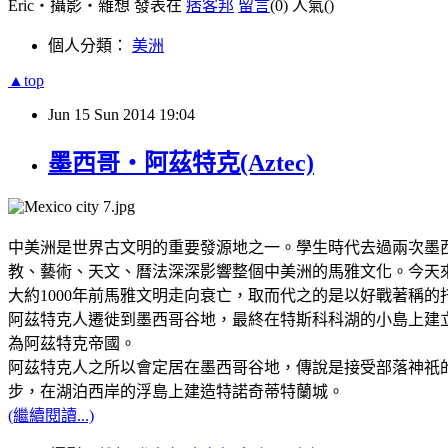
Eric‧攝影‧雜想 發表在
痞客邦
留言
(0)
人氣(
)
個人分類：
美洲
▲top
Jun
15
Sun
2014
19:04
墨西哥‧阿茲特克(Aztec)
中美洲是世界古文明的重要發源地之一。學生時代去過兩次墨西哥
教、藝術、天文、曆法深深影響整個中美洲的馬雅文化。今天來看墨西
大約1000年前馬雅文明走向衰亡，取而代之的是以好戰著稱的托
阿茲特克人遷徙到墨西哥谷地，最終在特斯科科湖的小島上建
為阿茲特克帝國。
阿茲特克人之所以會定居在墨西哥谷地，傳說是接受部落神祇
步，在湖泊西岸的浮島上建造特諾奇蒂特蘭城。
(繼續閱讀...)