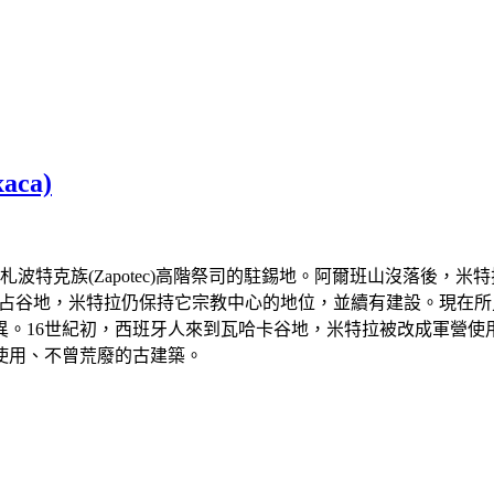
ca)
，原本可能是札波特克族(Zapotec)高階祭司的駐錫地。阿爾班山沒
tec)攻占谷地，米特拉仍保持它宗教中心的地位，並續有建設。
異。16世紀初，西班牙人來到瓦哈卡谷地，米特拉被改成軍營使
使用、不曾荒廢的古建築。