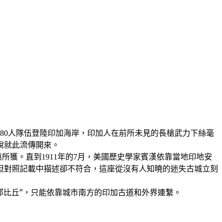
180人隊伍登陸印加海岸，印加人在前所未見的長槍武力下絲毫
說就此流傳開來。
所獲。直到1911年的7月，美國歷史學家賓漢依靠當地印地安
，但對照記載中描述卻不符合，這座從沒有人知曉的迷失古城立刻
那比丘”，只能依靠城市南方的印加古道和外界連繫。