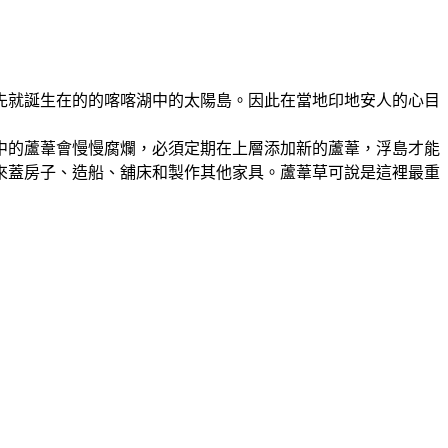
祖先就誕生在的的喀喀湖中的太陽島。因此在當地印地安人的心目
中的蘆葦會慢慢腐爛，必須定期在上層添加新的蘆葦，浮島才能
來蓋房子、造船、舖床和製作其他家具。蘆葦草可說是這裡最重