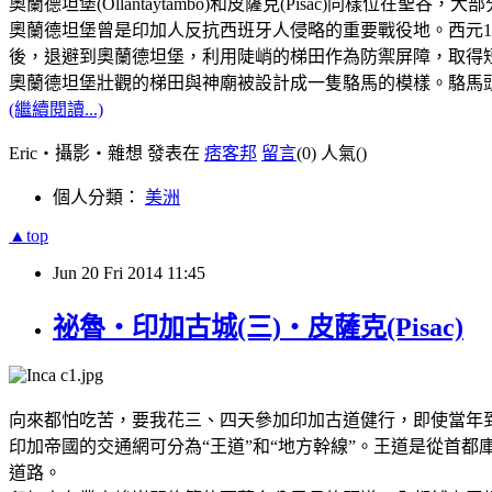
奧蘭德坦堡(Ollantaytambo)和皮薩克(Pisac)同
奧蘭德坦堡曾是印加人反抗西班牙人侵略的重要戰役地。西元153
後，退避到奧蘭德坦堡，利用陡峭的梯田作為防禦屏障，取得
奧蘭德坦堡壯觀的梯田與神廟被設計成一隻駱馬的模樣。駱馬
(繼續閱讀...)
Eric‧攝影‧雜想 發表在
痞客邦
留言
(0)
人氣(
)
個人分類：
美洲
▲top
Jun
20
Fri
2014
11:45
祕魯‧印加古城(三)‧皮薩克(Pisac)
向來都怕吃苦，要我花三、四天參加印加古道健行，即使當年到秘
印加帝國的交通網可分為“王道”和“地方幹線”。王道是從首
道路。