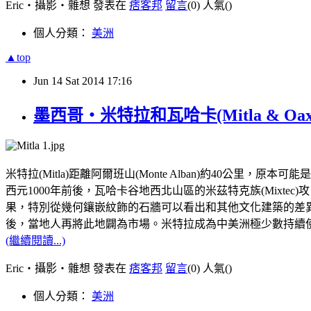
Eric‧攝影‧雜想 發表在
痞客邦
留言
(0)
人氣(
)
個人分類：
美洲
▲top
Jun
14
Sat
2014
17:16
墨西哥‧米特拉和瓦哈卡(Mitla & Oaxa
米特拉(Mitla)距離阿爾班山(Monte Alban)約40公里
西元1000年前後，瓦哈卡谷地西北山區的米茲特克族(Mix
果，特別從幾何鑲嵌紋飾的石牆可以看出和其他文化建築的差
後，當地人再將此地闢為市場。米特拉成為中美洲極少數持續
(繼續閱讀...)
Eric‧攝影‧雜想 發表在
痞客邦
留言
(0)
人氣(
)
個人分類：
美洲