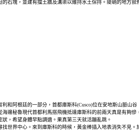
坦的石塊，並建有擋土牆及溝渠以維持水土保持。陡峭的地方就
和阿根廷的一部分，首都庫斯科(Cusco)位在安地斯山脈山谷，
從海邊秘魯現代首都利馬搭飛機抵達庫斯科的前兩天真是有夠慘
症狀，希望身體早點調適。果真第三天就活蹦亂跳。
棒尋找世界中心。來到庫斯科的時候，黃金棒插入地表消失不見。