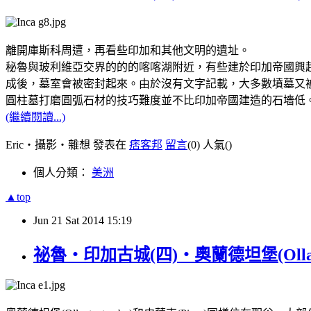
離開庫斯科周遭，再看些印加和其他文明的遺址。
秘魯與玻利維亞交界的的的喀喀湖附近，有些建於印加帝國興起
成後，墓室會被密封起來。由於沒有文字記載，大多數墳墓又
圓柱墓打磨圓弧石材的技巧難度並不比印加帝國建造的石墻低
(繼續閱讀...)
Eric‧攝影‧雜想 發表在
痞客邦
留言
(0)
人氣(
)
個人分類：
美洲
▲top
Jun
21
Sat
2014
15:19
祕魯‧印加古城(四)‧奧蘭德坦堡(Ollant