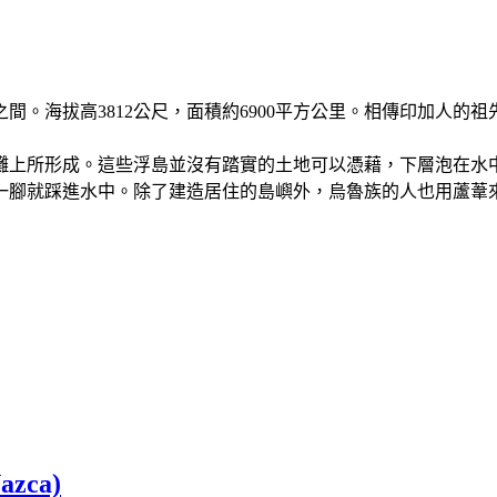
間。海拔高3812公尺，面積約6900平方公里。相傳印加人的
灘上所形成。這些浮島並沒有踏實的土地可以憑藉，下層泡在水
一腳就踩進水中。除了建造居住的島嶼外，烏魯族的人也用蘆葦
ca)