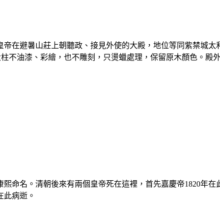
皇帝在避暑山莊上朝聽政、接見外使的大殿，地位等同紫禁城太和
所有大柱不油漆、彩繪，也不雕刻，只燙蠟處理，保留原木顏色。
熙命名。清朝後來有兩個皇帝死在這裡，首先嘉慶帝1820年在此
在此病逝。