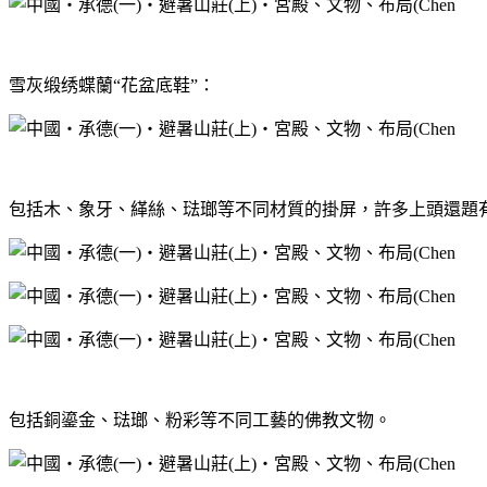
雪灰缎绣蝶蘭“花盆底鞋”：
包括木、象牙、緙絲、琺瑯等不同材質的掛屏，許多上頭還題
包括銅鎏金、琺瑯、粉彩等不同工藝的佛教文物。