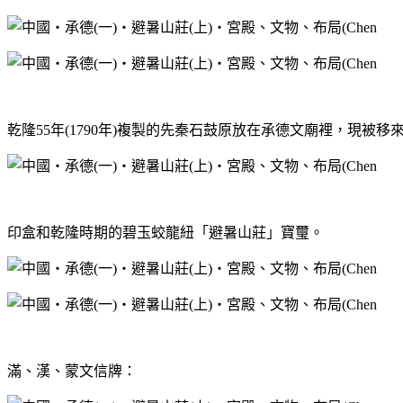
乾隆55年(1790年)複製的先秦石鼓原放在承德文廟裡，現
印盒和乾隆時期的碧玉蛟龍紐「避暑山莊」寶璽。
滿、漢、蒙文信牌：