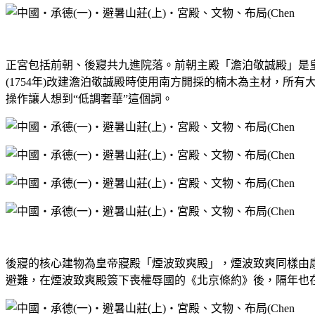
正宮包括前朝、後寢共九進院落。前朝主殿「澹泊敬誠殿」是
(1754年)改建澹泊敬誠殿時使用南方開採的楠木為主材，
操作讓人想到“低調奢華”這個詞。
後寢的核心建物為皇帝寢殿「煙波致爽殿」，煙波致爽同樣由康
避難，在煙波致爽殿簽下喪權辱國的《北京條約》後，隔年也