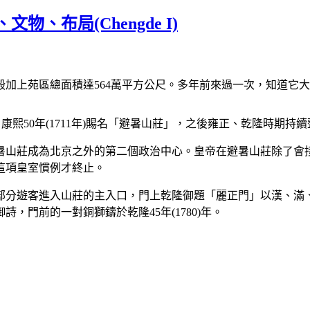
物、布局(Chengde I)
加上苑區總面積達564萬平方公尺。多年前來過一次，知道它
康熙50年(1711年)賜名「避暑山莊」，之後雍正、乾隆時期持續整
暑山莊成為北京之外的第二個政治中心。皇帝在避暑山莊除了會
這項皇室慣例才終止。
部分遊客進入山莊的主入口，門上乾隆御題「麗正門」以漢、滿
門前的一對銅獅鑄於乾隆45年(1780)年。