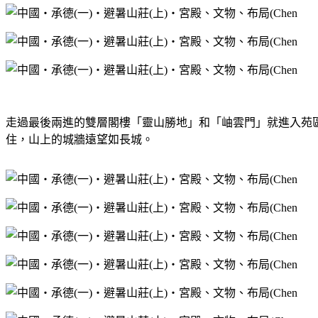
走過最後兩進的雙層閣樓「靈山勝地」和「岫雲門」就進入苑區
住，山上的城牆遠望如長城。