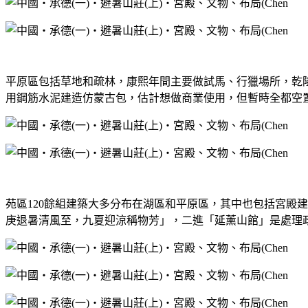
平原區包括草地和疏林，康熙年間主要做試馬、行獵場所，乾
用鋼筋水泥建造仿蒙古包，估計想做商業使用，但暫時全都空置中(
苑區120餘組建築大多分布在湖區和平原區，其中也包括宮殿建
庚退暑清風至，九夏迎涼稱物芳」，二進「延薰山館」是處理