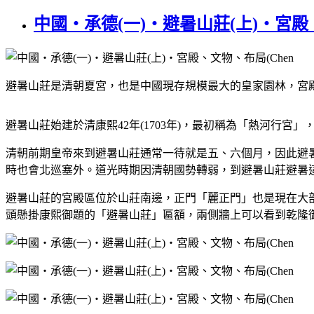
中國‧承德(一)‧避暑山莊(上)‧宮殿、文
避暑山莊是清朝夏宮，也是中國現存規模最大的皇家園林，宮殿
避暑山莊始建於清康熙42年(1703年)，最初稱為「熱河行宮」，
清朝前期皇帝來到避暑山莊通常一待就是五、六個月，因此避
時也會北巡塞外。道光時期因清朝國勢轉弱，到避暑山莊避暑
避暑山莊的宮殿區位於山莊南邊，正門「麗正門」也是現在大
頭懸掛康熙御題的「避暑山莊」匾額，兩側牆上可以看到乾隆御詩，