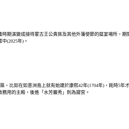
隆時期演變成接待蒙古王公貴族及其他外藩使節的筵宴場所，期
2025年)。
築，比如在如意洲島上就有始建於康熙42年(1704年)，耗時
政務用的主殿，後進「水芳巖秀」則為寢宮。