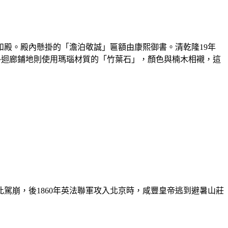
殿。殿內懸掛的「澹泊敬誠」匾額由康熙御書。清乾隆19年
殿外迴廊鋪地則使用瑪瑙材質的「竹葉石」，顏色與楠木相襯，這
駕崩，後1860年英法聯軍攻入北京時，咸豐皇帝逃到避暑山莊