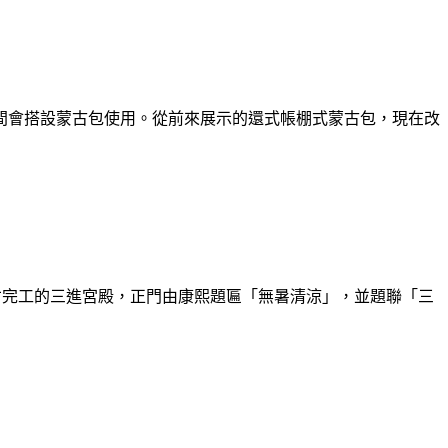
間會搭設蒙古包使用。從前來展示的還式帳棚式蒙古包，現在改
5年才完工的三進宮殿，正門由康熙題匾「無暑清涼」，並題聯「三