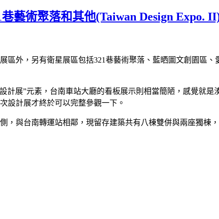
聚落和其他(Taiwan Design Expo. II
展區外，另有衛星展區包括321巷藝術聚落、藍晒圖文創園區
“設計展”元素，台南車站大廳的看板展示則相當簡陋，感覺就是
這次設計展才終於可以完整參觀一下。
西側，與台南轉運站相鄰，現留存建築共有八棟雙併與兩座獨棟