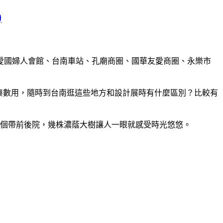
)
、愛國婦人會館、台南車站、孔廟商圈、國華友愛商圈、永樂市
湊數用，隨時到台南逛這些地方和設計展時有什麼區別？比較有
，個帶前後院，幾株濃蔭大樹讓人一眼就感受時光悠悠。