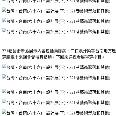
321巷藝術聚落展示內容包括烏腳病、二仁溪汙染等台南地方
穿脫脫十來回會覺得有點煩，下回來這裡看展得穿拖鞋。