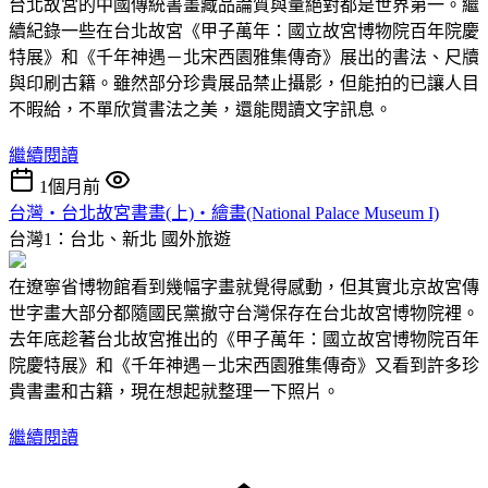
台北故宮的中國傳統書畫藏品論質與量絕對都是世界第一。繼
續紀錄一些在台北故宮《甲子萬年：國立故宮博物院百年院慶
特展》和《千年神遇－北宋西園雅集傳奇》展出的書法、尺牘
與印刷古籍。雖然部分珍貴展品禁止攝影，但能拍的已讓人目
不暇給，不單欣賞書法之美，還能閱讀文字訊息。
繼續閱讀
1個月前
台灣‧台北故宮書畫(上)‧繪畫(National Palace Museum I)
台灣1：台北、新北
國外旅遊
在遼寧省博物館看到幾幅字畫就覺得感動，但其實北京故宮傳
世字畫大部分都隨國民黨撤守台灣保存在台北故宮博物院裡。
去年底趁著台北故宮推出的《甲子萬年：國立故宮博物院百年
院慶特展》和《千年神遇－北宋西園雅集傳奇》又看到許多珍
貴書畫和古籍，現在想起就整理一下照片。
繼續閱讀