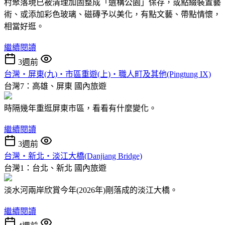
村聚落現已被清理加固整成「遺構公園」保存，或點綴裝置藝
術、或添加彩色玻璃、磁磚予以美化，有點文藝、帶點情懷，
相當好逛。
繼續閱讀
3週前
台灣‧屏東(九)‧市區重遊(上)‧職人町及其他(Pingtung IX)
台灣7：高雄、屏東
國內旅遊
時隔幾年重逛屏東市區，看看有什麼變化。
繼續閱讀
3週前
台灣‧新北‧淡江大橋(Danjiang Bridge)
台灣1：台北、新北
國內旅遊
淡水河兩岸欣賞今年(2026年)剛落成的淡江大橋。
繼續閱讀