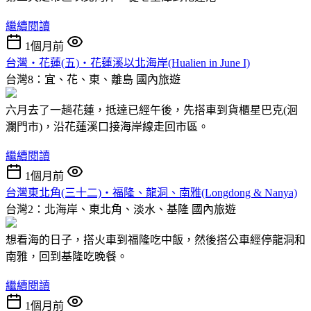
繼續閱讀
1個月前
台灣‧花蓮(五)‧花蓮溪以北海岸(Hualien in June I)
台灣8：宜、花、東、離島
國內旅遊
六月去了一趟花蓮，抵達已經午後，先搭車到貨櫃星巴克(洄
瀾門市)，沿花蓮溪口接海岸線走回市區。
繼續閱讀
1個月前
台灣東北角(三十二)‧福隆、龍洞、南雅(Longdong & Nanya)
台灣2：北海岸、東北角、淡水、基隆
國內旅遊
想看海的日子，搭火車到福隆吃中飯，然後搭公車經停龍洞和
南雅，回到基隆吃晚餐。
繼續閱讀
1個月前