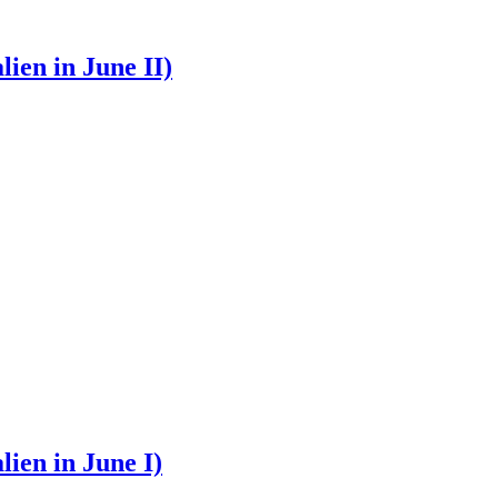
in June II)
in June I)