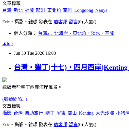
文章標籤：
台灣
新北
福隆
龍洞
東北角
南雅
Longdong
Nanya
Eric‧攝影‧雜想 發表在
痞客邦
留言
(0)
人氣(
)
個人分類：
台灣2：北海岸、東北角、淡水、基隆
▲top
Jun
30
Tue
2026
16:08
台灣‧墾丁(十七)‧四月西岸(Kenting in A
繼續看些墾丁西部海岸風景。
(繼續閱讀...)
文章標籤：
攝影
台灣
自助旅行
墾丁
屏東
關山
Kenting
大光沙灘
小狗
Eric‧攝影‧雜想 發表在
痞客邦
留言
(0)
人氣(
)