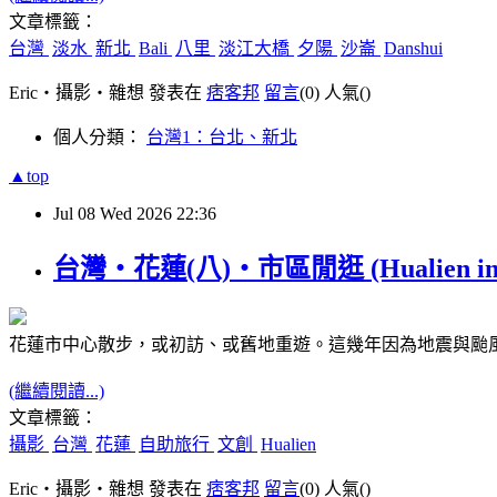
文章標籤：
台灣
淡水
新北
Bali
八里
淡江大橋
夕陽
沙崙
Danshui
Eric‧攝影‧雜想 發表在
痞客邦
留言
(0)
人氣(
)
個人分類：
台灣1：台北、新北
▲top
Jul
08
Wed
2026
22:36
台灣‧花蓮(八)‧市區閒逛 (Hualien in J
花蓮市中心散步，或初訪、或舊地重遊。這幾年因為地震與颱
(繼續閱讀...)
文章標籤：
攝影
台灣
花蓮
自助旅行
文創
Hualien
Eric‧攝影‧雜想 發表在
痞客邦
留言
(0)
人氣(
)