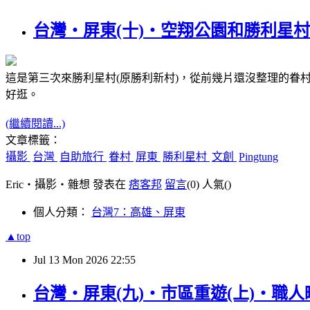
台灣‧屏東(十)‧空翔公園和勝利星村(Pin
這是第三次來勝利星村(原勝利新村)，從前幾片還沒整理的
好逛。
(繼續閱讀...)
文章標籤：
攝影
台灣
自助旅行
眷村
屏東
勝利星村
文創
Pingtung
Eric‧攝影‧雜想 發表在
痞客邦
留言
(0)
人氣(
)
個人分類：
台灣7：高雄、屏東
▲top
Jul
13
Mon
2026
22:55
台灣‧屏東(九)‧市區重遊(上)‧職人町及其