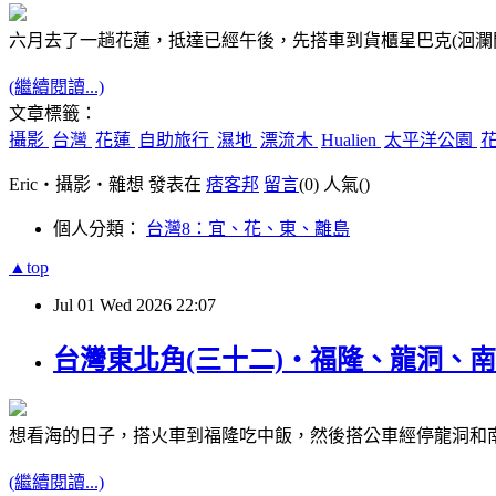
六月去了一趟花蓮，抵達已經午後，先搭車到貨櫃星巴克(洄瀾
(繼續閱讀...)
文章標籤：
攝影
台灣
花蓮
自助旅行
濕地
漂流木
Hualien
太平洋公園
Eric‧攝影‧雜想 發表在
痞客邦
留言
(0)
人氣(
)
個人分類：
台灣8：宜、花、東、離島
▲top
Jul
01
Wed
2026
22:07
台灣東北角(三十二)‧福隆、龍洞、南雅(Lon
想看海的日子，搭火車到福隆吃中飯，然後搭公車經停龍洞和
(繼續閱讀...)