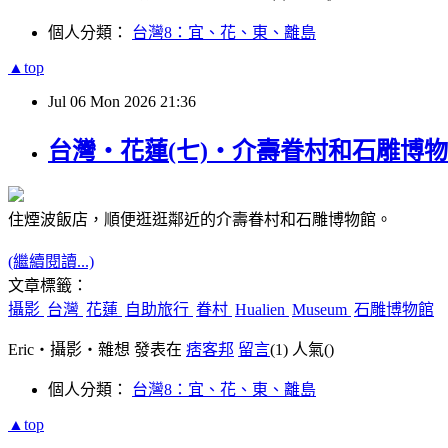
個人分類：
台灣8：宜、花、東、離島
▲top
Jul
06
Mon
2026
21:36
台灣‧花蓮(七)‧介壽眷村和石雕博物館(Huali
住煙波飯店，順便逛逛鄰近的介壽眷村和石雕博物館。
(繼續閱讀...)
文章標籤：
攝影
台灣
花蓮
自助旅行
眷村
Hualien
Museum
石雕博物館
Eric‧攝影‧雜想 發表在
痞客邦
留言
(1)
人氣(
)
個人分類：
台灣8：宜、花、東、離島
▲top