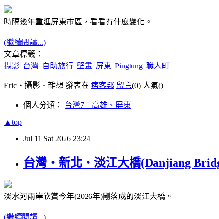
時隔幾年重逛屏東市區，看看有什麼變化。
(繼續閱讀...)
文章標籤：
攝影
台灣
自助旅行
壁畫
屏東
Pingtung
職人町
Eric‧攝影‧雜想 發表在
痞客邦
留言
(0)
人氣(
)
個人分類：
台灣7：高雄、屏東
▲top
Jul
11
Sat
2026
23:24
台灣‧新北‧淡江大橋(Danjiang Bridg
淡水河兩岸欣賞今年(2026年)剛落成的淡江大橋。
(繼續閱讀...)