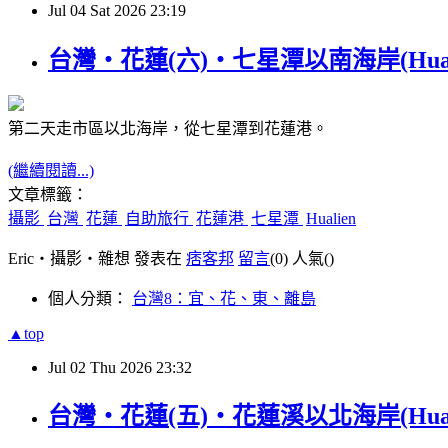
Jul
04
Sat
2026
23:19
台灣‧花蓮(六)‧七星潭以南海岸(Hualien 
第二天走市區以北海岸，從七星潭到花蓮港。
(繼續閱讀...)
文章標籤：
攝影
台灣
花蓮
自助旅行
花蓮港
七星潭
Hualien
Eric‧攝影‧雜想 發表在
痞客邦
留言
(0)
人氣(
)
個人分類：
台灣8：宜、花、東、離島
▲top
Jul
02
Thu
2026
23:32
台灣‧花蓮(五)‧花蓮溪以北海岸(Hualien 