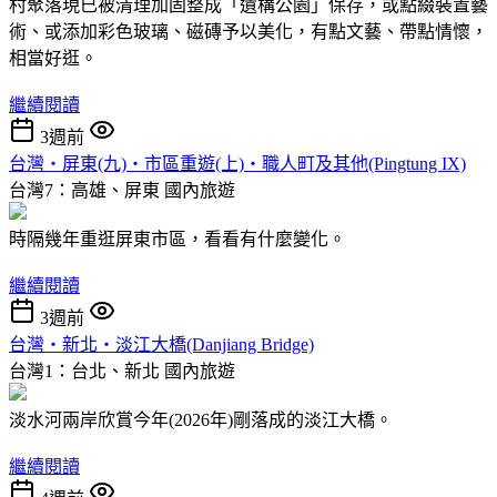
村聚落現已被清理加固整成「遺構公園」保存，或點綴裝置藝
術、或添加彩色玻璃、磁磚予以美化，有點文藝、帶點情懷，
相當好逛。
繼續閱讀
3週前
台灣‧屏東(九)‧市區重遊(上)‧職人町及其他(Pingtung IX)
台灣7：高雄、屏東
國內旅遊
時隔幾年重逛屏東市區，看看有什麼變化。
繼續閱讀
3週前
台灣‧新北‧淡江大橋(Danjiang Bridge)
台灣1：台北、新北
國內旅遊
淡水河兩岸欣賞今年(2026年)剛落成的淡江大橋。
繼續閱讀