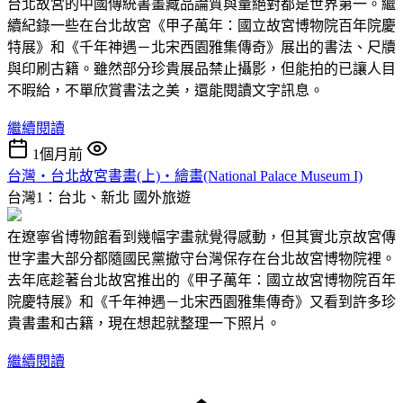
台北故宮的中國傳統書畫藏品論質與量絕對都是世界第一。繼
續紀錄一些在台北故宮《甲子萬年：國立故宮博物院百年院慶
特展》和《千年神遇－北宋西園雅集傳奇》展出的書法、尺牘
與印刷古籍。雖然部分珍貴展品禁止攝影，但能拍的已讓人目
不暇給，不單欣賞書法之美，還能閱讀文字訊息。
繼續閱讀
1個月前
台灣‧台北故宮書畫(上)‧繪畫(National Palace Museum I)
台灣1：台北、新北
國外旅遊
在遼寧省博物館看到幾幅字畫就覺得感動，但其實北京故宮傳
世字畫大部分都隨國民黨撤守台灣保存在台北故宮博物院裡。
去年底趁著台北故宮推出的《甲子萬年：國立故宮博物院百年
院慶特展》和《千年神遇－北宋西園雅集傳奇》又看到許多珍
貴書畫和古籍，現在想起就整理一下照片。
繼續閱讀