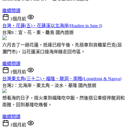
繼續閱讀
1個月前
台灣‧花蓮(五)‧花蓮溪以北海岸(Hualien in June I)
台灣8：宜、花、東、離島
國內旅遊
六月去了一趟花蓮，抵達已經午後，先搭車到貨櫃星巴克(洄
瀾門市)，沿花蓮溪口接海岸線走回市區。
繼續閱讀
1個月前
台灣東北角(三十二)‧福隆、龍洞、南雅(Longdong & Nanya)
台灣2：北海岸、東北角、淡水、基隆
國內旅遊
想看海的日子，搭火車到福隆吃中飯，然後搭公車經停龍洞和
南雅，回到基隆吃晚餐。
繼續閱讀
1個月前