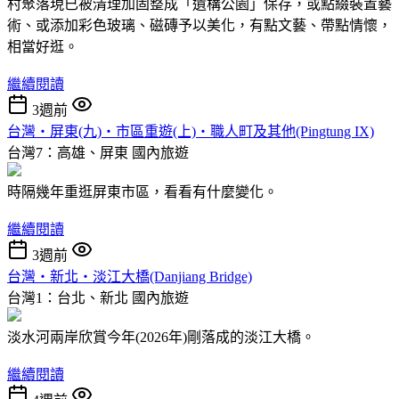
村聚落現已被清理加固整成「遺構公園」保存，或點綴裝置藝
術、或添加彩色玻璃、磁磚予以美化，有點文藝、帶點情懷，
相當好逛。
繼續閱讀
3週前
台灣‧屏東(九)‧市區重遊(上)‧職人町及其他(Pingtung IX)
台灣7：高雄、屏東
國內旅遊
時隔幾年重逛屏東市區，看看有什麼變化。
繼續閱讀
3週前
台灣‧新北‧淡江大橋(Danjiang Bridge)
台灣1：台北、新北
國內旅遊
淡水河兩岸欣賞今年(2026年)剛落成的淡江大橋。
繼續閱讀