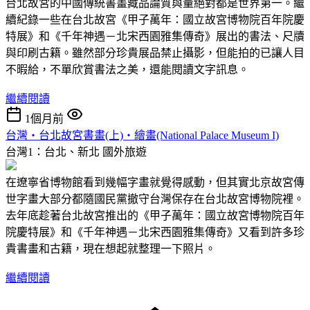
台北故宮的中國傳統書畫藏品論質與量絕對都是世界第一。繼
續紀錄一些在台北故宮《甲子萬年：國立故宮博物院百年院慶
特展》和《千年神遇－北宋西園雅集傳奇》展出的書法、尺牘
與印刷古籍。雖然部分珍貴展品禁止攝影，但能拍的已讓人目
不暇給，不單欣賞書法之美，還能閱讀文字訊息。
繼續閱讀
1個月前
台灣‧台北故宮書畫(上)‧繪畫(National Palace Museum I)
台灣1：台北、新北
國外旅遊
在遼寧省博物館看到幾幅字畫就覺得感動，但其實北京故宮傳
世字畫大部分都隨國民黨撤守台灣保存在台北故宮博物院裡。
去年底趁著台北故宮推出的《甲子萬年：國立故宮博物院百年
院慶特展》和《千年神遇－北宋西園雅集傳奇》又看到許多珍
貴書畫和古籍，現在想起就整理一下照片。
繼續閱讀