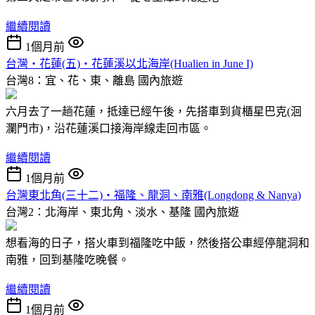
繼續閱讀
1個月前
台灣‧花蓮(五)‧花蓮溪以北海岸(Hualien in June I)
台灣8：宜、花、東、離島
國內旅遊
六月去了一趟花蓮，抵達已經午後，先搭車到貨櫃星巴克(洄
瀾門市)，沿花蓮溪口接海岸線走回市區。
繼續閱讀
1個月前
台灣東北角(三十二)‧福隆、龍洞、南雅(Longdong & Nanya)
台灣2：北海岸、東北角、淡水、基隆
國內旅遊
想看海的日子，搭火車到福隆吃中飯，然後搭公車經停龍洞和
南雅，回到基隆吃晚餐。
繼續閱讀
1個月前