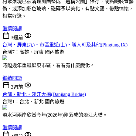
村聚落現已被清理加固整成「遺構公園」保存，或點綴裝置藝
術、或添加彩色玻璃、磁磚予以美化，有點文藝、帶點情懷，
相當好逛。
繼續閱讀
3週前
台灣‧屏東(九)‧市區重遊(上)‧職人町及其他(Pingtung IX)
台灣7：高雄、屏東
國內旅遊
時隔幾年重逛屏東市區，看看有什麼變化。
繼續閱讀
3週前
台灣‧新北‧淡江大橋(Danjiang Bridge)
台灣1：台北、新北
國內旅遊
淡水河兩岸欣賞今年(2026年)剛落成的淡江大橋。
繼續閱讀