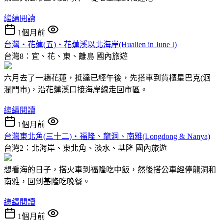
繼續閱讀
1個月前
台灣‧花蓮(五)‧花蓮溪以北海岸(Hualien in June I)
台灣8：宜、花、東、離島
國內旅遊
六月去了一趟花蓮，抵達已經午後，先搭車到貨櫃星巴克(洄
瀾門市)，沿花蓮溪口接海岸線走回市區。
繼續閱讀
1個月前
台灣東北角(三十二)‧福隆、龍洞、南雅(Longdong & Nanya)
台灣2：北海岸、東北角、淡水、基隆
國內旅遊
想看海的日子，搭火車到福隆吃中飯，然後搭公車經停龍洞和
南雅，回到基隆吃晚餐。
繼續閱讀
1個月前