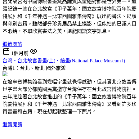
台北故宮的中國傳統書畫藏品論質與量絕對都是世界第一。繼
續紀錄一些在台北故宮《甲子萬年：國立故宮博物院百年院慶
特展》和《千年神遇－北宋西園雅集傳奇》展出的書法、尺牘
與印刷古籍。雖然部分珍貴展品禁止攝影，但能拍的已讓人目
不暇給，不單欣賞書法之美，還能閱讀文字訊息。
繼續閱讀
1個月前
台灣‧台北故宮書畫(上)‧繪畫(National Palace Museum I)
台灣1：台北、新北
國外旅遊
在遼寧省博物館看到幾幅字畫就覺得感動，但其實北京故宮傳
世字畫大部分都隨國民黨撤守台灣保存在台北故宮博物院裡。
去年底趁著台北故宮推出的《甲子萬年：國立故宮博物院百年
院慶特展》和《千年神遇－北宋西園雅集傳奇》又看到許多珍
貴書畫和古籍，現在想起就整理一下照片。
繼續閱讀