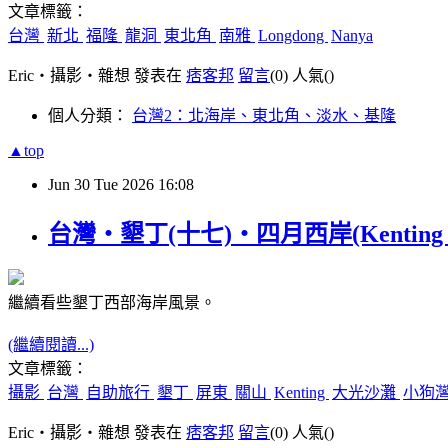
文章標籤：
台灣
新北
福隆
龍洞
東北角
南雅
Longdong
Nanya
Eric‧攝影‧雜想 發表在
痞客邦
留言
(0)
人氣(
)
個人分類：
台灣2：北海岸、東北角、淡水、基隆
▲top
Jun
30
Tue
2026
16:08
台灣‧墾丁(十七)‧四月西岸(Kenting in A
繼續看些墾丁西部海岸風景。
(繼續閱讀...)
文章標籤：
攝影
台灣
自助旅行
墾丁
屏東
關山
Kenting
大光沙灘
小狗
Eric‧攝影‧雜想 發表在
痞客邦
留言
(0)
人氣(
)