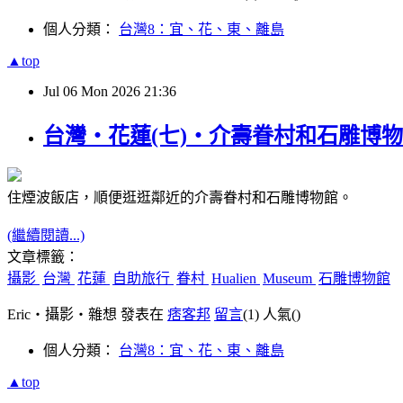
個人分類：
台灣8：宜、花、東、離島
▲top
Jul
06
Mon
2026
21:36
台灣‧花蓮(七)‧介壽眷村和石雕博物館(Huali
住煙波飯店，順便逛逛鄰近的介壽眷村和石雕博物館。
(繼續閱讀...)
文章標籤：
攝影
台灣
花蓮
自助旅行
眷村
Hualien
Museum
石雕博物館
Eric‧攝影‧雜想 發表在
痞客邦
留言
(1)
人氣(
)
個人分類：
台灣8：宜、花、東、離島
▲top