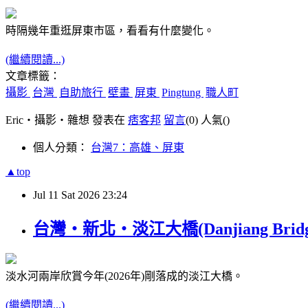
時隔幾年重逛屏東市區，看看有什麼變化。
(繼續閱讀...)
文章標籤：
攝影
台灣
自助旅行
壁畫
屏東
Pingtung
職人町
Eric‧攝影‧雜想 發表在
痞客邦
留言
(0)
人氣(
)
個人分類：
台灣7：高雄、屏東
▲top
Jul
11
Sat
2026
23:24
台灣‧新北‧淡江大橋(Danjiang Bridg
淡水河兩岸欣賞今年(2026年)剛落成的淡江大橋。
(繼續閱讀...)