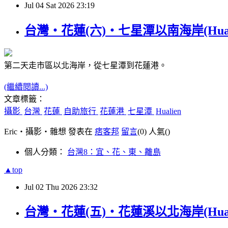
Jul
04
Sat
2026
23:19
台灣‧花蓮(六)‧七星潭以南海岸(Hualien 
第二天走市區以北海岸，從七星潭到花蓮港。
(繼續閱讀...)
文章標籤：
攝影
台灣
花蓮
自助旅行
花蓮港
七星潭
Hualien
Eric‧攝影‧雜想 發表在
痞客邦
留言
(0)
人氣(
)
個人分類：
台灣8：宜、花、東、離島
▲top
Jul
02
Thu
2026
23:32
台灣‧花蓮(五)‧花蓮溪以北海岸(Hualien 