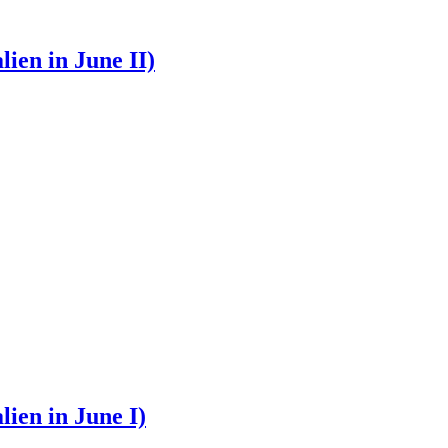
in June II)
in June I)