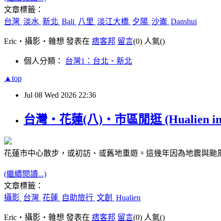
文章標籤：
台灣
淡水
新北
Bali
八里
淡江大橋
夕陽
沙崙
Danshui
Eric‧攝影‧雜想 發表在
痞客邦
留言
(0)
人氣(
)
個人分類：
台灣1：台北、新北
▲top
Jul
08
Wed
2026
22:36
台灣‧花蓮(八)‧市區閒逛 (Hualien in J
花蓮市中心散步，或初訪、或舊地重遊。這幾年因為地震與颱
(繼續閱讀...)
文章標籤：
攝影
台灣
花蓮
自助旅行
文創
Hualien
Eric‧攝影‧雜想 發表在
痞客邦
留言
(0)
人氣(
)