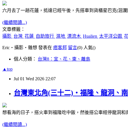
六月去了一趟花蓮，抵達已經午後，先搭車到貨櫃星巴克(洄瀾
(繼續閱讀...)
文章標籤：
攝影
台灣
花蓮
自助旅行
濕地
漂流木
Hualien
太平洋公園
Eric‧攝影‧雜想 發表在
痞客邦
留言
(0)
人氣(
)
個人分類：
台灣8：宜、花、東、離島
▲top
Jul
01
Wed
2026
22:07
台灣東北角(三十二)‧福隆、龍洞、南雅(Lon
想看海的日子，搭火車到福隆吃中飯，然後搭公車經停龍洞和
(繼續閱讀...)